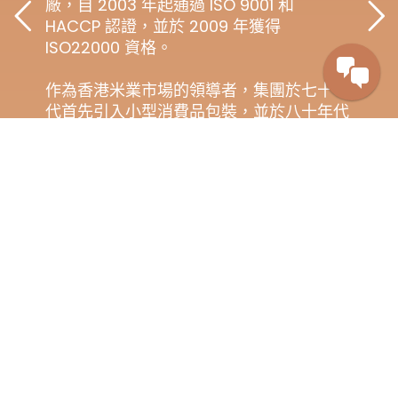
廠，自 2003 年起通過 ISO 9001 和
HACCP 認證，並於 2009 年獲得
ISO22000 資格。
作為香港米業市場的領導者，集團於七十年
代首先引入小型消費品包裝，並於八十年代
率先成功研發真空包裝處理及溫控儲存食
米。 集團亦於2006年領先行業使用環保可
降解食米包裝，其品質符合歐盟可降解包裝
標準。